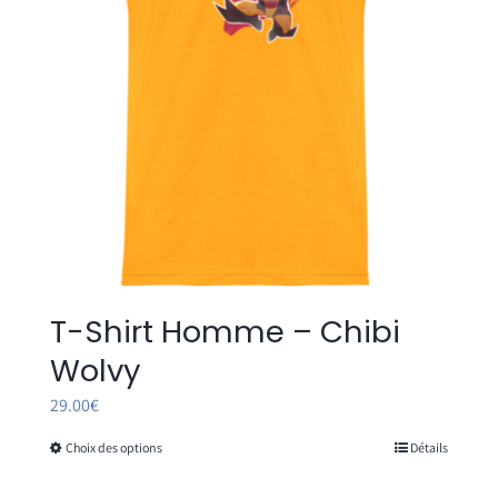
T-Shirt Homme – Chibi
Wolvy
29.00
€
Choix des options
Détails
Ce
produit