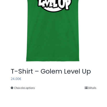
T-Shirt – Golem Level Up
24.00
€
Choix des options
Détails
Ce
produit
a