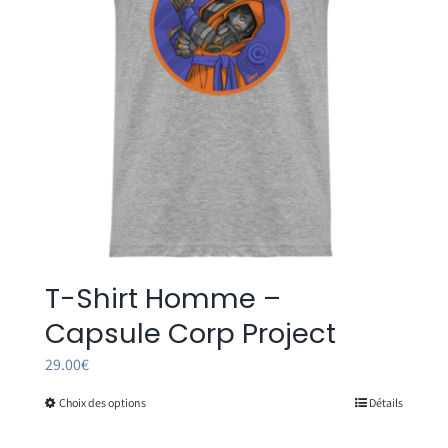
T-Shirt Homme –
Capsule Corp Project
29.00
€
Choix des options
Détails
Ce
produit