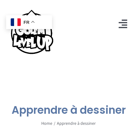
Passer
au
contenu
FR
Tog
Nav
Accueil
Boutique
Mon compte
Golem
Apprendre à dessiner
Contact
Home
Apprendre à dessiner
0
Panier