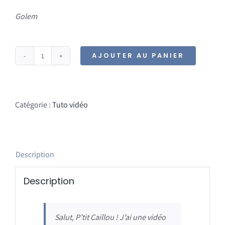
Golem
AJOUTER AU PANIER
quantité
de
Tuto
vidéo
Catégorie :
Tuto vidéo
-
Cochonou
Description
Description
Salut, P’tit Caillou ! J’ai une vidéo