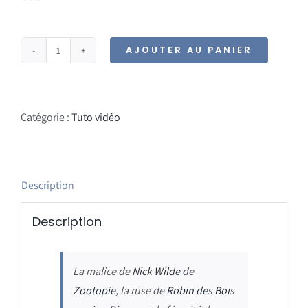
AJOUTER AU PANIER
quantité
de
Tuto
vidéo
Catégorie :
Tuto vidéo
-
Renard
Description
Description
La malice de
Nick Wilde
de
Zootopie
, la ruse de
Robin des Bois