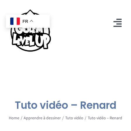
Passer
au
contenu
FR
Tog
Nav
Accueil
Boutique
Mon compte
Golem
Tuto vidéo – Renard
Contact
Home
Apprendre à dessiner
Tuto vidéo
Tuto vidéo – Renard
0
Panier