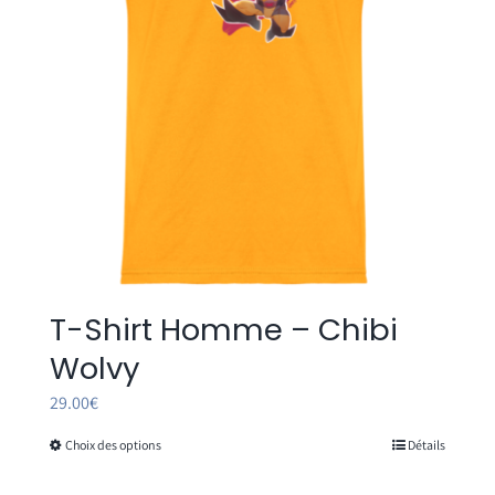
T-Shirt Homme – Chibi
Wolvy
29.00
€
Choix des options
Détails
Ce
produit