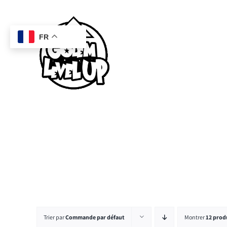
Passer
au
contenu
FR
Trier par
Commande par défaut
Montrer
12 prod