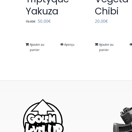
Chibi
Yakuza
Le
Le
20.00
€
50.00
€
75.00
€
prix
prix
initial
actuel
Ajouter au
Aperçu
Ajouter au
était :
est :
panier
panier
75.00€.
50.00€.