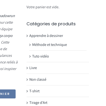
Votre panier est vide.
hadowrun
our cette
Catégories de produits
e équipe
Apprendre à dessiner
a corpo
. Cette
Méthode et technique
se de
ulances
Tuto vidéo
nce reliés à
Livre
oi inspirer
Non classé
T-shirt
NIER
Tirage d'Art