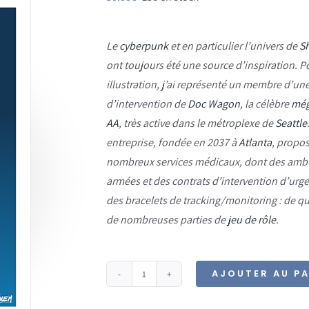
Le
cyberpunk
et en particulier l’univers de
S
ont toujours été une source d’inspiration. P
illustration, j’ai représenté un membre d’un
d’intervention de
Doc Wagon
, la célèbre
még
AA
, très active dans le métroplexe de
Seattle
entreprise, fondée en 2037 à
Atlanta
, propo
nombreux services médicaux, dont des amb
armées et des contrats d’intervention d’urge
des bracelets de tracking/monitoring : de qu
de nombreuses parties de
jeu de rôle
.
AJOUTER AU PA
quantité
de