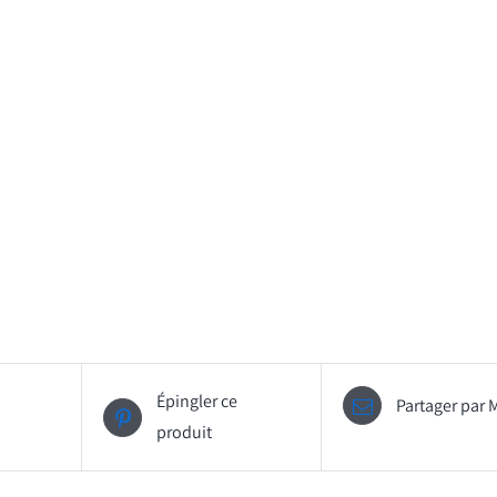
Épingler ce
Partager par 
produit