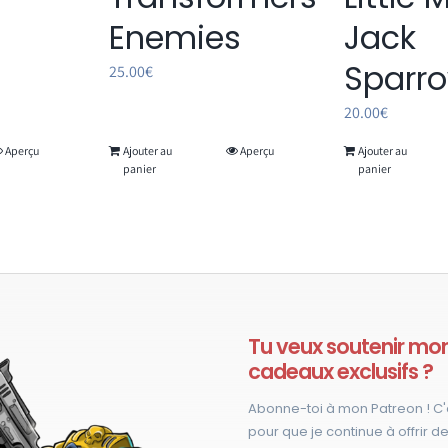
Enemies
Jack
Sparr
25.00
€
20.00
€
Aperçu
Ajouter au
Aperçu
Ajouter au
panier
panier
Tu veux soutenir mon 
cadeaux exclusifs ?
Abonne-toi à mon Patreon ! C'
pour que je continue à offrir de