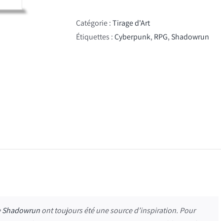
Tirage
d'Art
Catégorie :
Tirage d'Art
-
Étiquettes :
Cyberpunk
,
RPG
,
Shadowrun
Trauma
Team
e
Shadowrun
ont toujours été une source d’inspiration. Pour