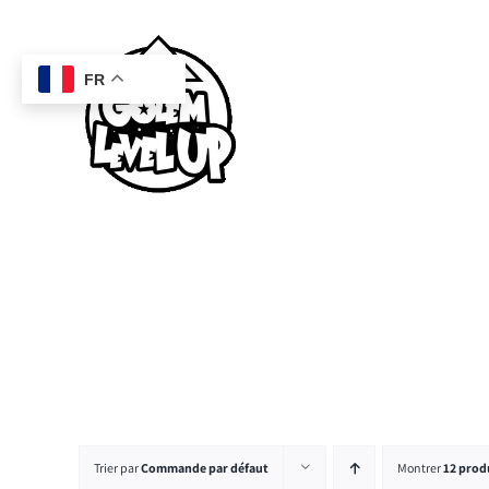
Passer
au
contenu
FR
Trier par
Commande par défaut
Montrer
12 prod