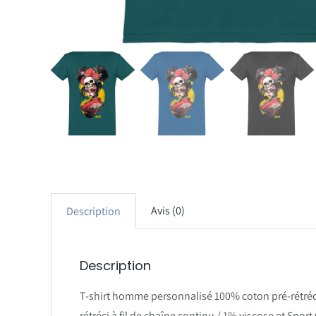
Avis (0)
Description
Description
T-shirt homme personnalisé 100% coton pré-rétréci 
rétréci à fil de chaîne continu / 1% viscose et Spor