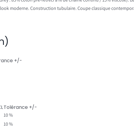
un look moderne. Construction tubulaire. Coupe classique contempor
m)
rance +/-
XL
Tolérance +/-
10 %
10 %