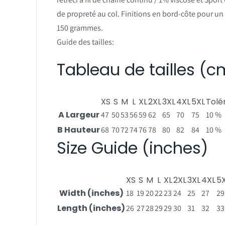
de propreté au col. Finitions en bord-côte pour 
150 grammes.
Guide des tailles:
Tableau de tailles (c
XS
S
M
L
XL
2XL
3XL
4XL
5XL
Tolé
A Largeur
47
50
53
56
59
62
65
70
75
10 %
B Hauteur
68
70
72
74
76
78
80
82
84
10 %
Size Guide (inches)
XS
S
M
L
XL
2XL
3XL
4XL
5
Width (inches)
18
19
20
22
23
24
25
27
29
Length (inches)
26
27
28
29
29
30
31
32
33