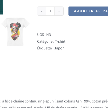
AJOUTER AU PA
quantité
de
T-
Shirt
UGS :
ND
–
Catégorie :
T-shirt
Santa
Étiquette :
Japon
Geisha
à fil de chaîne continu ring-spun ( sauf coloris Ash : 99% coton pré
t Grey : 85% coton pré-rétréci à fil de chaîne continu / 15% viscose). 