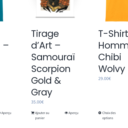
Tirage
T-Shir
d’Art –
 –
Homm
Samouraï
Chibi
Scorpion
Wolvy
Gold &
29.00
€
Gray
35.00
€
Aperçu
Ajouter au
Aperçu
Choix des
Ce
panier
options
t
pro