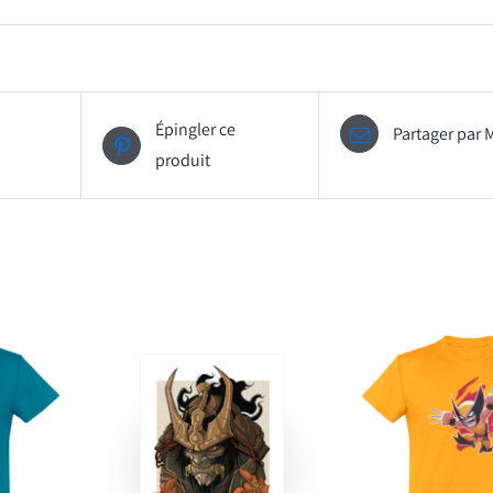
Épingler ce
Partager par 
produit