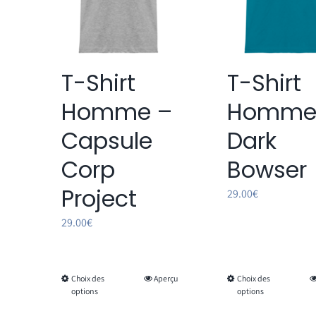
T-Shirt
T-Shirt
Homme –
Homme
Capsule
Dark
Corp
Bowser
Project
29.00
€
29.00
€
Choix des
Aperçu
Choix des
Ce
Ce
options
options
produit
produi