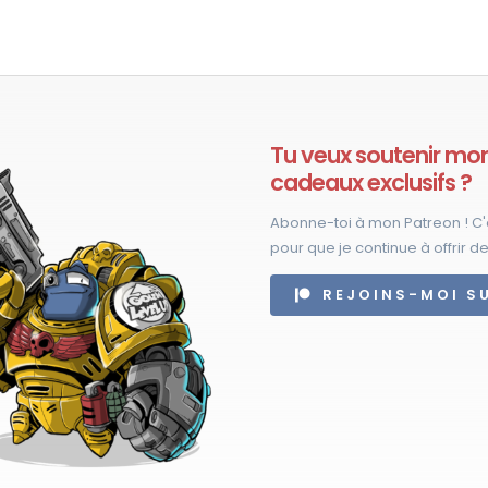
a
urs
plu
ons.
var
Les
s
opt
Tu veux soutenir mon 
nt
peu
cadeaux exclusifs ?
êtr
es
cho
Abonne-toi à mon Patreon ! C'
pour que je continue à offrir de
sur
la
REJOINS-MOI S
pa
du
t
pro