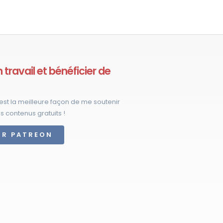
sieurs
iations.
ions
travail et bénéficier de
vent
e
isies
est la meilleure façon de me soutenir
s contenus gratuits !
UR PATREON
ge
duit