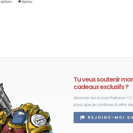
 options
Aperçu
Ce
produit
a
plusieurs
variations.
Les
options
peuvent
être
choisies
Tu veux soutenir mon 
sur
cadeaux exclusifs ?
la
Abonne-toi à mon Patreon ! C'
page
pour que je continue à offrir de
du
REJOINS-MOI S
produit