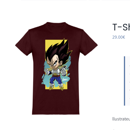
T-S
29.00
€
llustrateu