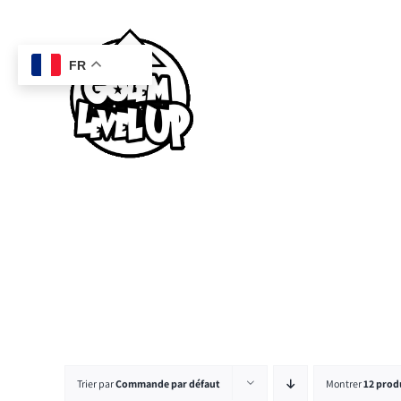
Passer
au
contenu
FR
Trier par
Commande par défaut
Montrer
12 prod