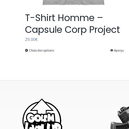
T-Shirt Homme –
Capsule Corp Project
29.00
€
Choix des options
Aperçu
Ce
produit
a
plusieurs
variations.
Les
options
peuvent
être
choisies