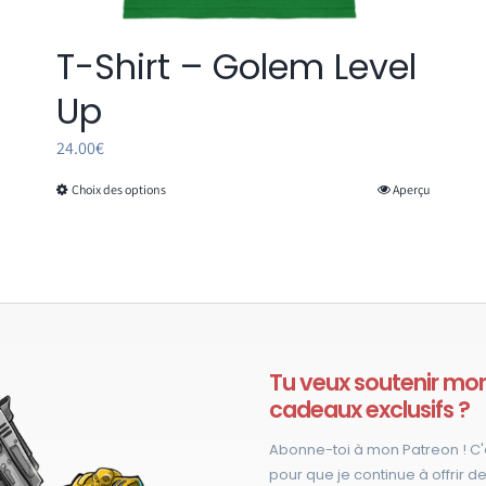
T-Shirt – Golem Level
Up
24.00
€
Choix des options
Aperçu
Ce
produit
a
plusieurs
variations.
Les
options
Tu veux soutenir mon 
cadeaux exclusifs ?
peuvent
être
Abonne-toi à mon Patreon ! C'
choisies
pour que je continue à offrir de