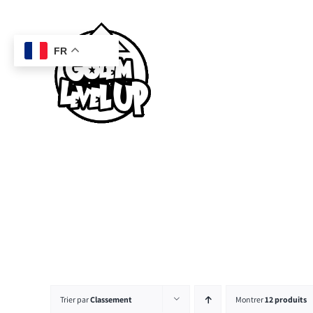
Passer
au
contenu
FR
Trier par
Classement
Montrer
12 produits