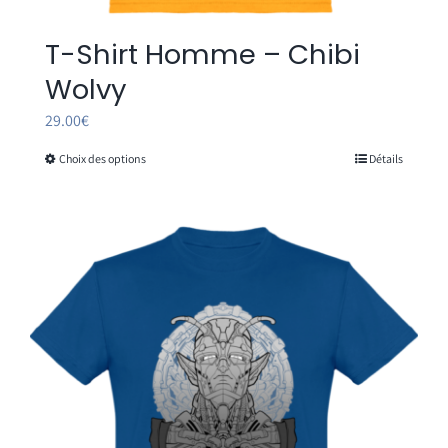
T-Shirt Homme – Chibi
Wolvy
29.00
€
Choix des options
Détails
Ce
produit
a
plusieurs
variations.
Les
options
peuvent
être
choisies
sur