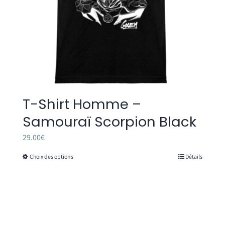
page
du
produit
T-Shirt Homme –
Samouraï Scorpion Black
29.00
€
Choix des options
Détails
Ce
produit
a
plusieurs
variations.