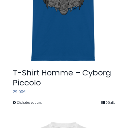
la
page
du
produit
T-Shirt Homme – Cyborg
Piccolo
29.00
€
Choix des options
Détails
Ce
produit
a
plusieurs