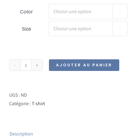
Color

Size

AJOUTER AU PANIER
quantité
de
T-
Shirt
UGS :
ND
-
Catégorie :
T-shirt
Golem
Level
Up
Description