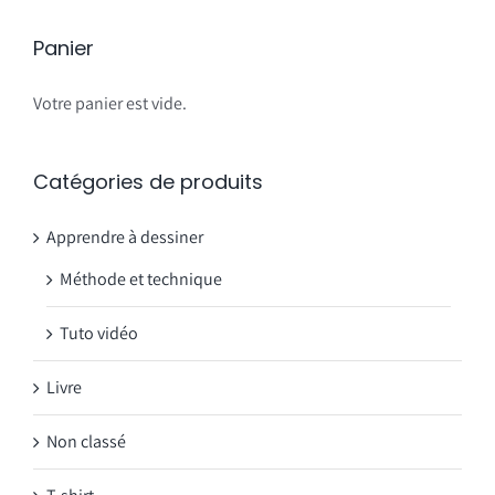
Les
options
Panier
peuvent
être
Votre panier est vide.
choisies
sur
Catégories de produits
la
page
Apprendre à dessiner
du
Méthode et technique
produit
Tuto vidéo
Livre
Non classé