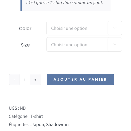
c’est que ce T-shirt t’ira comme un gant.
Color

Size

AJOUTER AU PANIER
quantité
de
T-
Shirt
UGS :
ND
–
Catégorie :
T-shirt
Cyborg
Étiquettes :
Japon
,
Shadowrun