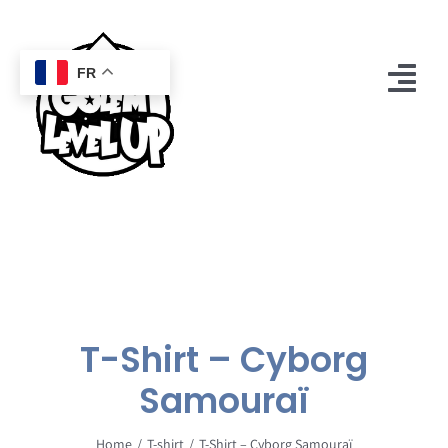
Passer
au
contenu
FR
Tog
Nav
Accueil
Boutique
Mon compte
Golem
T-Shirt – Cyborg
Contact
Samouraï
0
Panier
Home
T-shirt
T-Shirt – Cyborg Samouraï