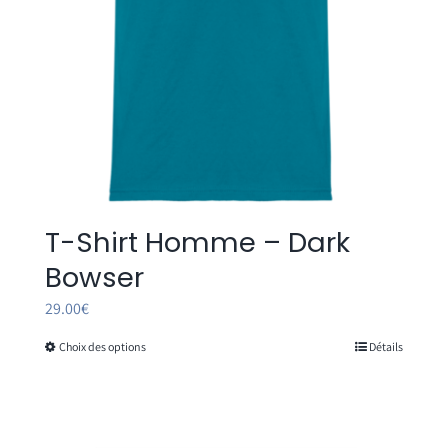
T-Shirt Homme – Dark
Bowser
29.00
€
Choix des options
Détails
Ce
produit
a
plusieurs