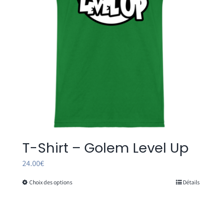
T-Shirt – Golem Level Up
24.00
€
Choix des options
Détails
Ce
produit
a