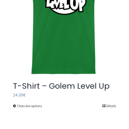
T-Shirt – Golem Level Up
24.00
€
Choix des options
Détails
Ce
produit
a