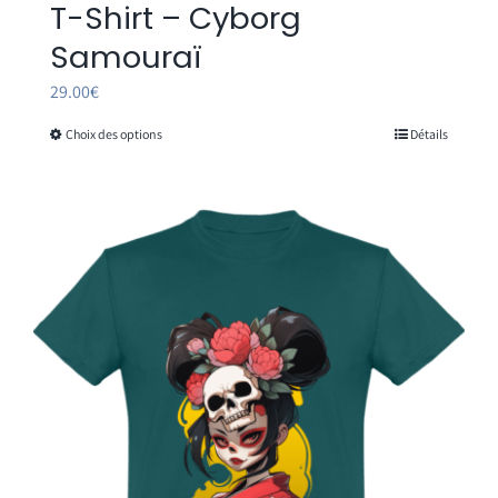
T-Shirt – Cyborg
Samouraï
29.00
€
Choix des options
Détails
Ce
produit
a
plusieurs
variations.
Les
options
peuvent
être
choisies
sur
la