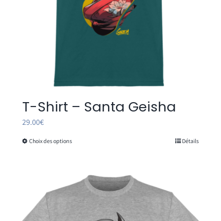
page
du
produit
T-Shirt – Santa Geisha
29.00
€
Choix des options
Détails
Ce
produit
a
plusieurs
variations.
Les