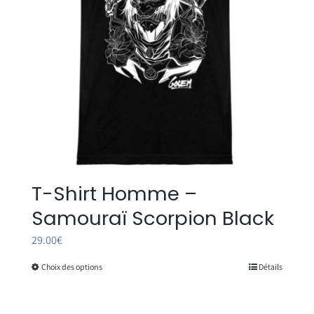
sur
la
page
du
produit
T-Shirt Homme –
Samouraï Scorpion Black
29.00
€
Choix des options
Détails
Ce
produit
a