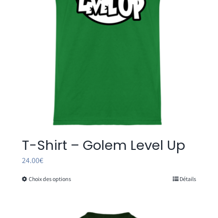
T-Shirt – Golem Level Up
24.00
€
Choix des options
Détails
Ce
produit
a