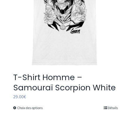
sur
la
page
du
produit
T-Shirt Homme –
Samouraï Scorpion White
29.00
€
Choix des options
Détails
Ce
produit
a