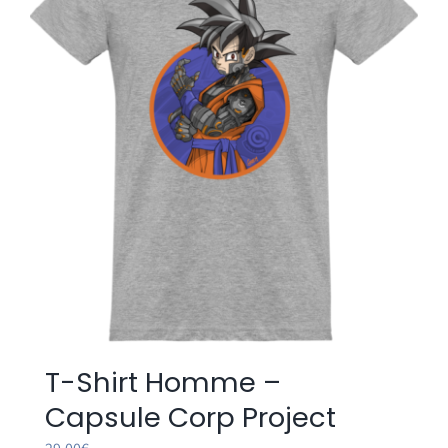
options
peuvent
être
choisies
sur
la
page
du
produit
T-Shirt Homme –
Capsule Corp Project