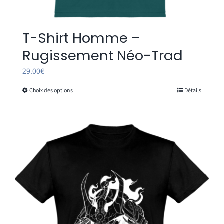
T-Shirt Homme –
Rugissement Néo-Trad
29.00
€
Choix des options
Détails
Ce
produit
a
plusieurs
variations.
Les
options
peuvent
être
choisies