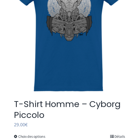
être
choisies
sur
la
page
du
produit
T-Shirt Homme – Cyborg
Piccolo
29.00
€
Choix des options
Détails
Ce