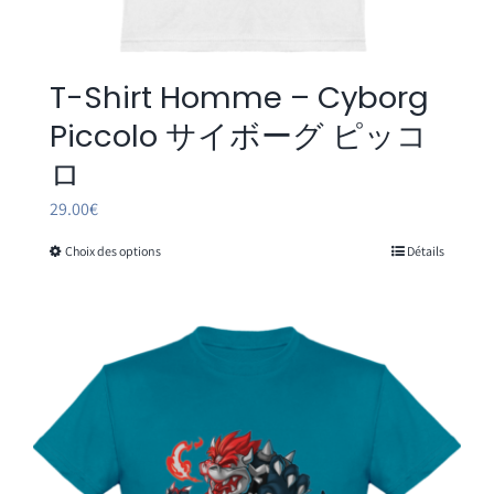
T-Shirt Homme – Cyborg
Piccolo サイボーグ ピッコ
ロ
29.00
€
Choix des options
Détails
Ce
produit
a
plusieurs
variations.
Les
options
peuvent