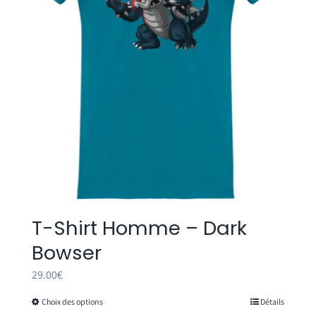
être
choisies
sur
la
page
du
produit
T-Shirt Homme – Dark
Bowser
29.00
€
Choix des options
Détails
Ce