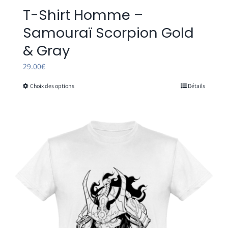
T-Shirt Homme –
Samouraï Scorpion Gold
& Gray
29.00
€
Choix des options
Détails
Ce
produit
a
plusieurs
variations.
Les
options
peuvent
être
choisies