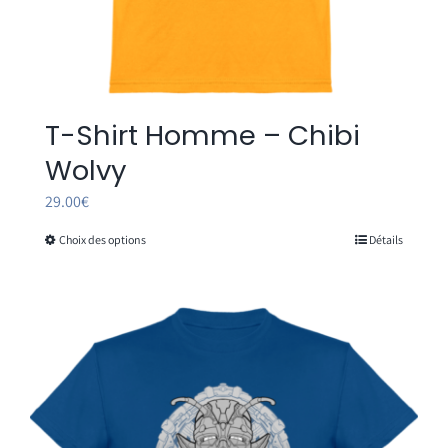
T-Shirt Homme – Chibi
Wolvy
29.00
€
Choix des options
Détails
Ce
produit
a
plusieurs
variations.
Les
options
peuvent