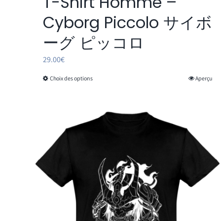
T-Shirt Homme –
Cyborg Piccolo サイボ
ーグ ピッコロ
29.00
€
Choix des options
Aperçu
Ce
produit
a
plusieurs
variations.
Les
options
peuvent
être
choisies
sur