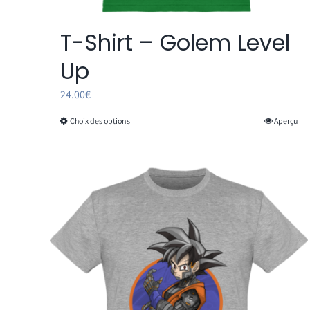
T-Shirt – Golem Level
Up
24.00
€
Choix des options
Aperçu
Ce
produit
a
plusieurs
variations.
Les
options
peuvent
être
choisies