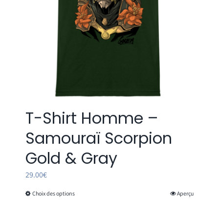
la
page
du
produit
T-Shirt Homme –
Samouraï Scorpion
Gold & Gray
29.00
€
Choix des options
Aperçu
Ce
produit