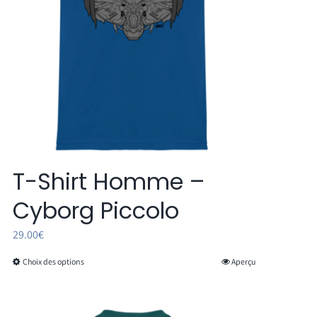
sur
la
page
du
produit
T-Shirt Homme –
Cyborg Piccolo
29.00
€
Choix des options
Aperçu
Ce
produit
a