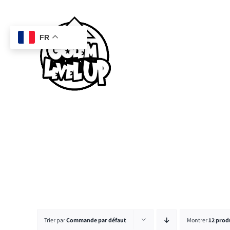
Passer
au
contenu
FR
Trier par
Commande par défaut
Montrer
12 prod