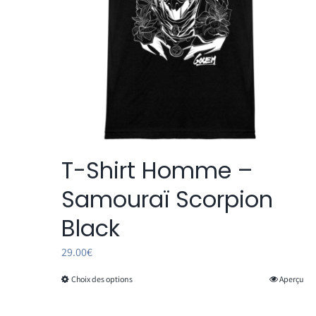
la
page
du
produit
T-Shirt Homme –
Samouraï Scorpion
Black
29.00
€
Choix des options
Aperçu
Ce
produit