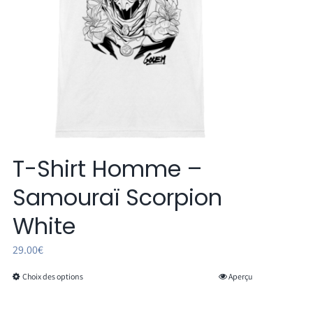
la
page
du
produit
T-Shirt Homme –
Samouraï Scorpion
White
29.00
€
Choix des options
Aperçu
Ce
produit