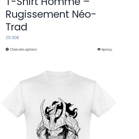
T-Shirt Homme –
Rugissement Néo-
Trad
29.00
€
Choix des options
Aperçu
Ce
produit
a
plusieurs
variations.
Les
options
peuvent
être
choisies
sur