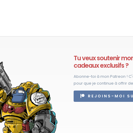
a
plusieurs
variations.
Les
options
peuvent
être
Tu veux soutenir mon 
choisies
cadeaux exclusifs ?
sur
Abonne-toi à mon Patreon ! C'
la
pour que je continue à offrir de
page
du
REJOINS-MOI S
produit