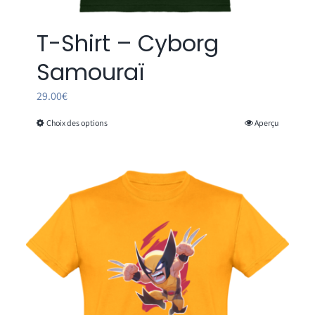
T-Shirt – Cyborg
Samouraï
29.00
€
Choix des options
Aperçu
Ce
produit
a
plusieurs
variations.
Les
options
peuvent
être
choisies