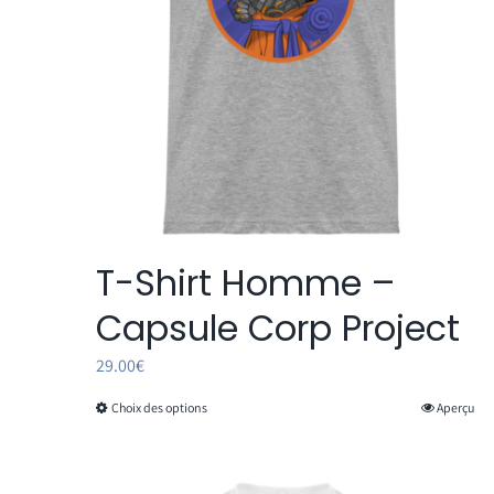
sur
la
page
du
produit
T-Shirt Homme –
Capsule Corp Project
29.00
€
Choix des options
Aperçu
Ce
produit
a