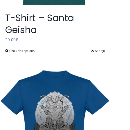
T-Shirt – Santa
Geisha
29.00
€
Choix des options
Aperçu
Ce
produit
a
plusieurs
variations.
Les
options
peuvent
être
choisies