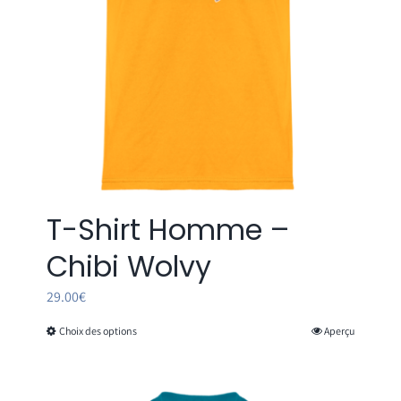
sur
la
page
du
produit
T-Shirt Homme –
Chibi Wolvy
29.00
€
Choix des options
Aperçu
Ce
produit
a