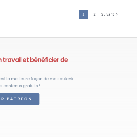
a
plusieurs
1
2
Suivant
variations.
Les
options
peuvent
être
travail et bénéficier de
choisies
sur
est la meilleure façon de me soutenir
la
s contenus gratuits !
page
du
UR PATREON
produit