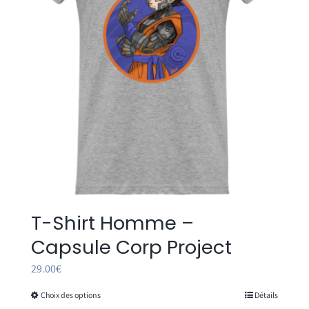
être
choisies
sur
la
page
du
produit
T-Shirt Homme –
Capsule Corp Project
29.00
€
Choix des options
Détails
Ce