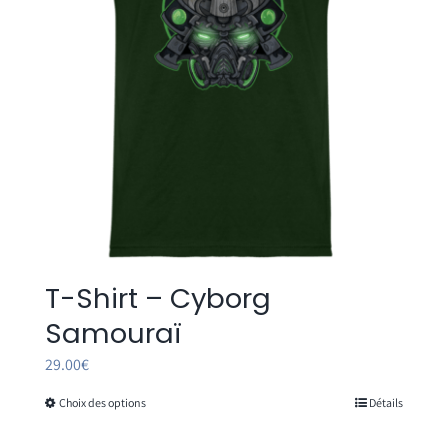
T-Shirt – Cyborg
Samouraï
29.00
€
Choix des options
Détails
Ce
produit