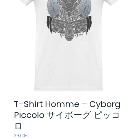
être
choisies
sur
la
page
du
produit
T-Shirt Homme – Cyborg
Piccolo サイボーグ ピッコ
ロ
29.00
€