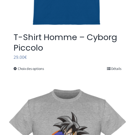
T-Shirt Homme – Cyborg
Piccolo
29.00
€
Choix des options
Détails
Ce
produit
a
plusieurs
variations.
Les
options
peuvent