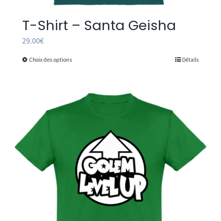
T-Shirt – Santa Geisha
29.00
€
Choix des options
Détails
Ce
produit
a
plusieurs
variations.
Les
options
peuvent
être
choisies
sur
la