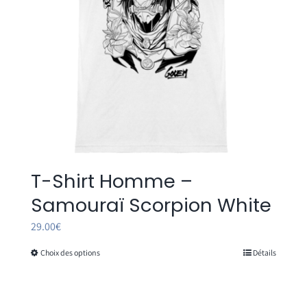
sur
la
page
du
produit
T-Shirt Homme –
Samouraï Scorpion White
29.00
€
Choix des options
Détails
Ce
produit
a