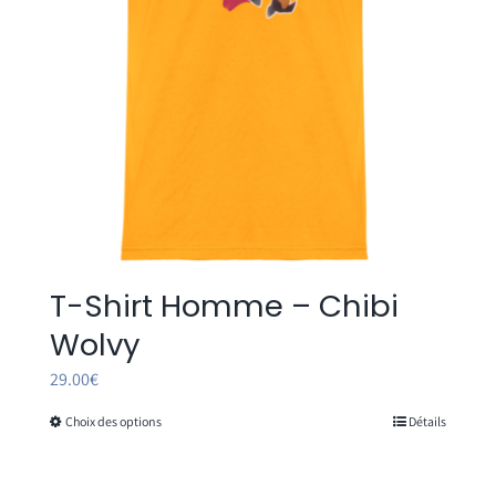
sur
la
page
du
produit
T-Shirt Homme – Chibi
Wolvy
29.00
€
Choix des options
Détails
Ce
produit
a