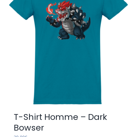
options
peuvent
être
choisies
sur
la
page
du
produit
T-Shirt Homme – Dark
Bowser