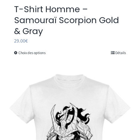
T-Shirt Homme –
Samouraï Scorpion Gold
& Gray
29.00
€
Choix des options
Détails
Ce
produit
a
plusieurs
variations.
Les
options
peuvent
être
choisies