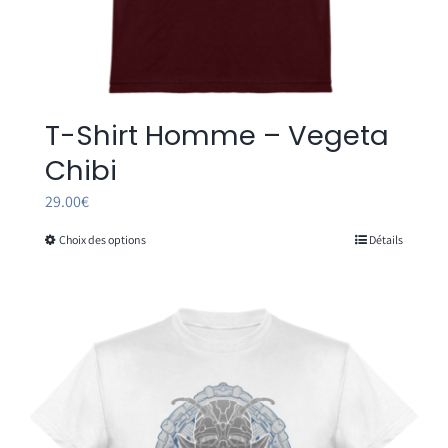
T-Shirt Homme – Vegeta
Chibi
29.00
€
Choix des options
Détails
Ce
produit
a
plusieurs
variations.
Les
options
peuvent