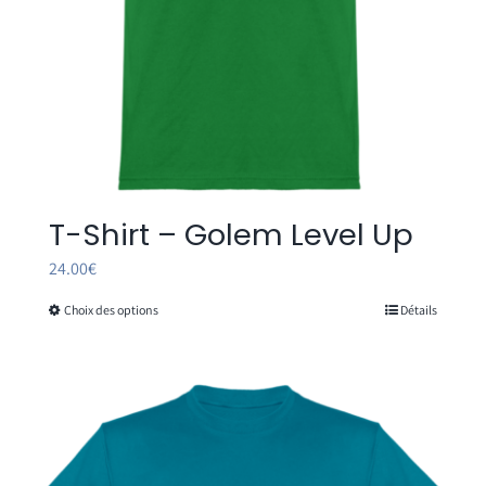
page
du
produit
T-Shirt – Golem Level Up
24.00
€
Choix des options
Détails
Ce
produit
a
plusieurs
variations.
Les