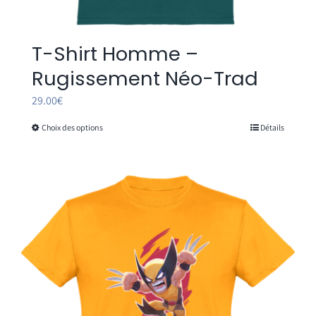
T-Shirt Homme –
Rugissement Néo-Trad
29.00
€
Choix des options
Détails
Ce
produit
a
plusieurs
variations.
Les
options
peuvent
être
choisies