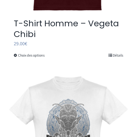
T-Shirt Homme – Vegeta
Chibi
29.00
€
Choix des options
Détails
Ce
produit
a
plusieurs
variations.
Les
options
peuvent
être
choisies