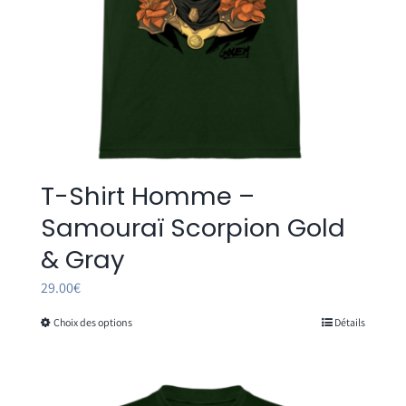
page
du
produit
T-Shirt Homme –
Samouraï Scorpion Gold
& Gray
29.00
€
Choix des options
Détails
Ce
produit
a
plusieurs