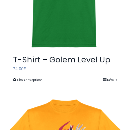
page
du
produit
T-Shirt – Golem Level Up
24.00
€
Choix des options
Détails
Ce
produit
a
plusieurs
variations.
Les
options