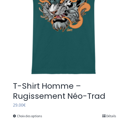
T-Shirt Homme –
Rugissement Néo-Trad
29.00
€
Choix des options
Détails
Ce
produit