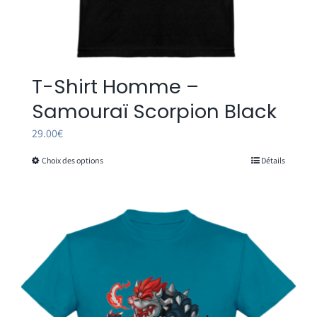
T-Shirt Homme –
Samouraï Scorpion Black
29.00
€
Choix des options
Détails
Ce
produit
a
plusieurs
variations.
Les
options
peuvent