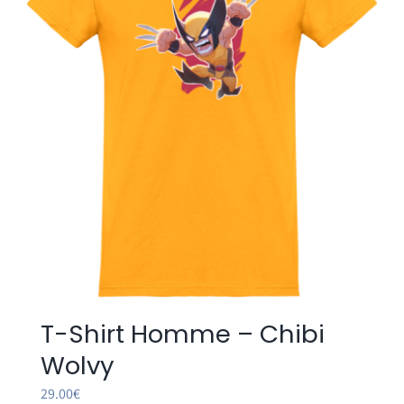
peuvent
être
choisies
sur
la
page
du
produit
T-Shirt Homme – Chibi
Wolvy
29.00
€