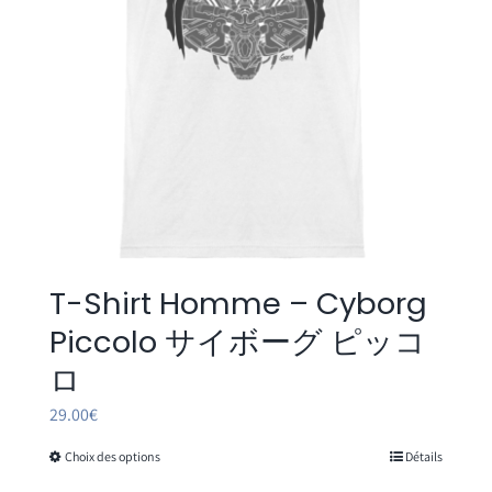
sur
la
page
du
produit
T-Shirt Homme – Cyborg
Piccolo サイボーグ ピッコ
ロ
29.00
€
Choix des options
Détails
Ce
produit