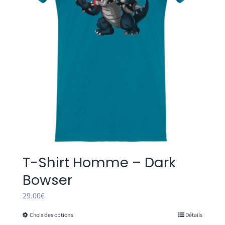
être
choisies
sur
la
page
du
produit
T-Shirt Homme – Dark
Bowser
29.00
€
Choix des options
Détails
Ce