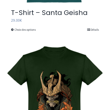
T-Shirt – Santa Geisha
29.00
€
Choix des options
Détails
Ce
produit
a
plusieurs
variations.
Les
options
peuvent
être
choisies
sur
la