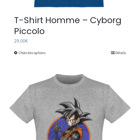
T-Shirt Homme – Cyborg
Piccolo
29.00
€
Choix des options
Détails
Ce
produit
a
plusieurs
variations.
Les
options
peuvent
être
choisies