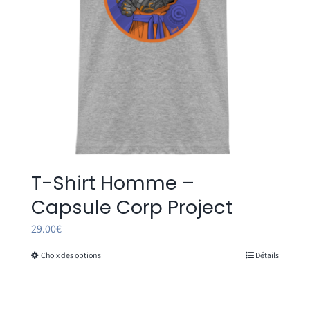
sur
la
page
du
produit
T-Shirt Homme –
Capsule Corp Project
29.00
€
Choix des options
Détails
Ce
produit
a